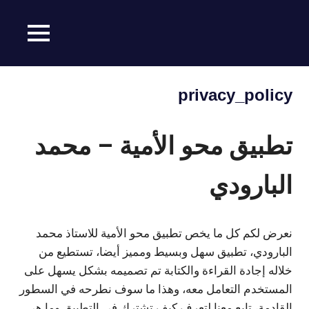
MENU
محمد
Ski
بارودي
t
privacy_policy
conten
تطبيق محو الأمية – محمد
البارودي
نعرض لكم كل ما يخص تطبيق محو الأمية للاستاذ محمد
البارودي، تطبيق سهل وبسيط ومميز أيضا، تستطيع من
خلاله إجادة القراءة والكتابة تم تصميمه بشكل يسهل على
المستخدم التعامل معه، وهذا ما سوف نطرحه في السطور
القادمة، تابع معنا لتعرف كيف تشترك في التطبيق وما هي